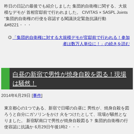
昨日の日記の最後でも紹介しました 集団的自衛権に関する、大規
模なデモが 首相官邸前で行われました。 CIVITAS × SASPL Joints
“集団的自衛権の行使を容認する閣議決定緊急抗議行動
&#8221・・・
「集団的自衛権に対する大規模デモが官邸前で行われる！参加
者は数万人単位に！」の続きを読む
白昼の新宿で男性が焼身自殺を図る！現場
は騒然！
2014年6月29日
[
事件
]
東京都心の1つである、新宿で日曜の白昼に 男性が、焼身自殺を図
ろうと自分にガソリンをかけ 火をつけたとして、現場が騒然とな
りました。 新宿駅南口で男性が焼身自殺図る？ 集団的自衛権の行
使容認に抗議か 6月29日午後1時2・・・