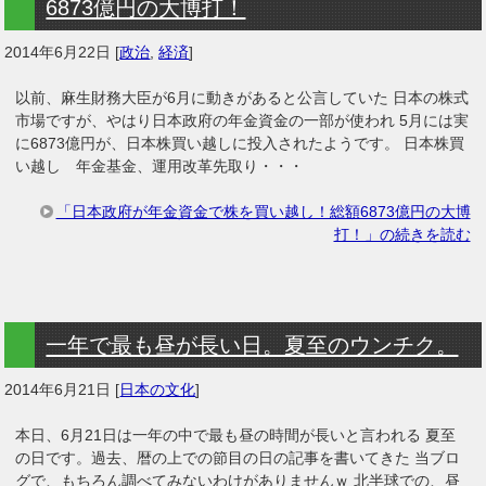
6873億円の大博打！
2014年6月22日
[
政治
,
経済
]
以前、麻生財務大臣が6月に動きがあると公言していた 日本の株式
市場ですが、やはり日本政府の年金資金の一部が使われ 5月には実
に6873億円が、日本株買い越しに投入されたようです。 日本株買
い越し 年金基金、運用改革先取り・・・
「日本政府が年金資金で株を買い越し！総額6873億円の大博
打！」の続きを読む
一年で最も昼が長い日。夏至のウンチク。
2014年6月21日
[
日本の文化
]
本日、6月21日は一年の中で最も昼の時間が長いと言われる 夏至
の日です。過去、暦の上での節目の日の記事を書いてきた 当ブロ
グで、もちろん調べてみないわけがありませんｗ 北半球での、昼