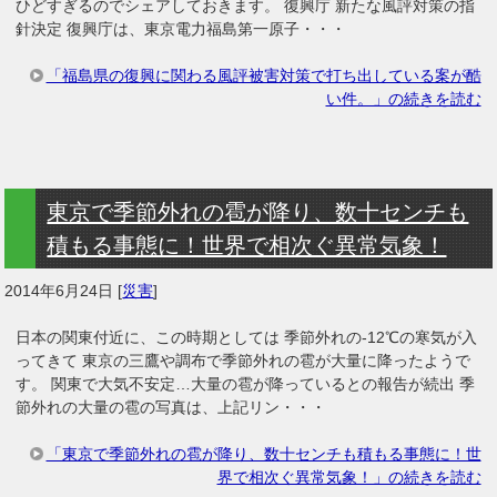
ひどすぎるのでシェアしておきます。 復興庁 新たな風評対策の指
針決定 復興庁は、東京電力福島第一原子・・・
「福島県の復興に関わる風評被害対策で打ち出している案が酷
い件。」の続きを読む
東京で季節外れの雹が降り、数十センチも
積もる事態に！世界で相次ぐ異常気象！
2014年6月24日
[
災害
]
日本の関東付近に、この時期としては 季節外れの-12℃の寒気が入
ってきて 東京の三鷹や調布で季節外れの雹が大量に降ったようで
す。 関東で大気不安定…大量の雹が降っているとの報告が続出 季
節外れの大量の雹の写真は、上記リン・・・
「東京で季節外れの雹が降り、数十センチも積もる事態に！世
界で相次ぐ異常気象！」の続きを読む