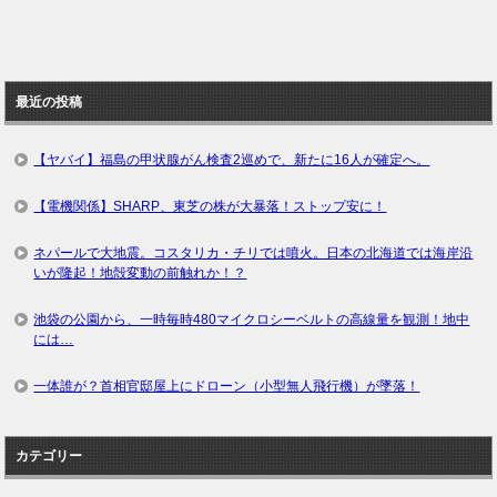
最近の投稿
【ヤバイ】福島の甲状腺がん検査2巡めで、新たに16人が確定へ。
【電機関係】SHARP、東芝の株が大暴落！ストップ安に！
ネパールで大地震。コスタリカ・チリでは噴火。日本の北海道では海岸沿
いが隆起！地殻変動の前触れか！？
池袋の公園から、一時毎時480マイクロシーベルトの高線量を観測！地中
には…
一体誰が？首相官邸屋上にドローン（小型無人飛行機）が墜落！
カテゴリー