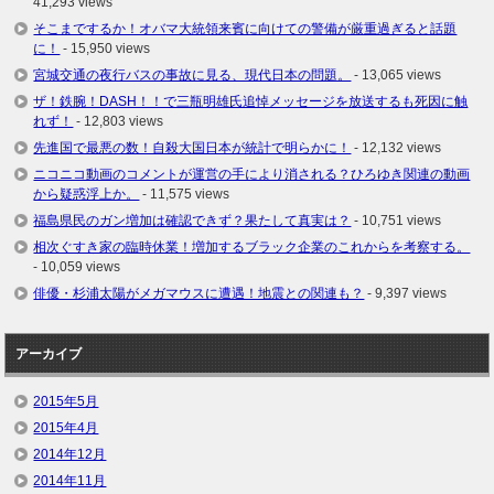
41,293 views
そこまでするか！オバマ大統領来賓に向けての警備が厳重過ぎると話題
に！
- 15,950 views
宮城交通の夜行バスの事故に見る、現代日本の問題。
- 13,065 views
ザ！鉄腕！DASH！！で三瓶明雄氏追悼メッセージを放送するも死因に触
れず！
- 12,803 views
先進国で最悪の数！自殺大国日本が統計で明らかに！
- 12,132 views
ニコニコ動画のコメントが運営の手により消される？ひろゆき関連の動画
から疑惑浮上か。
- 11,575 views
福島県民のガン増加は確認できず？果たして真実は？
- 10,751 views
相次ぐすき家の臨時休業！増加するブラック企業のこれからを考察する。
- 10,059 views
俳優・杉浦太陽がメガマウスに遭遇！地震との関連も？
- 9,397 views
アーカイブ
2015年5月
2015年4月
2014年12月
2014年11月