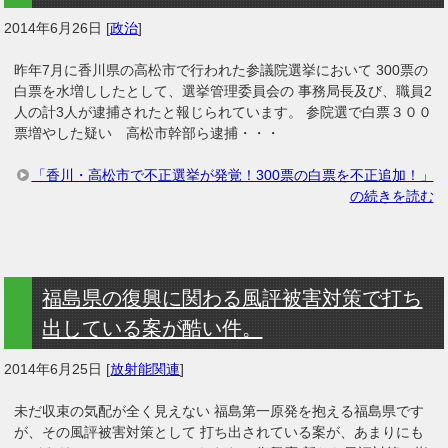
2014年6月26日
[
政治
]
昨年7月に香川県の高松市で行われた参議院選挙において 300票の
白票を水増ししたとして、選挙管理委員会の 事務局長及び、職員2
人の計3人が逮捕されたと報じられています。 参院選で白票３００
票増やした疑い 高松市幹部ら逮捕・・・
「香川・高松市で不正選挙が発覚！300票の白票を不正追加！」
の続きを読む
福島県の復興に関わる風評被害対策で打ち
出している案が酷い件。
2014年6月25日
[
放射能関連
]
未だ収束の気配が全く見えない 福島第一原発を抱える福島県です
が、その風評被害対策として 打ち出されている案が、あまりにも