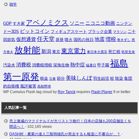
雑学
アベノミクス
ソニー
ニコニコ動画
GDP
すき家
ニンテン
ビットコイン
ドー3DS
フィギュアスケート
ブラック企業
二十
マラソン
任天堂
増税
仮想通貨
地震
四節気
原発
噴火
国民の祝日
巻きずし
恵
放射能
東京電力
新潟
東京
死亡税
方巻き
東日本大震災
気管支炎
福島
消費税
熱中症
汚染水
消費税増税
深海生物
甲子園
猛暑日
第一原発
美味しんぼ
税金
節分
羽生結弦
蚊
除染
集団
立春
的自衛権
風評被害
高校野球
WP Cumulus Flash tag cloud by
Roy Tanck
requires
Flash Player
9 or better.
人気記事一覧
売上激減のマクドナルドが大リストラ敢行！日本の店舗も200店舗近くを
閉店へ！
- 102,165 views
DASH村・農業の達人三瓶明雄氏が死去するも報道に不審点が…？
-