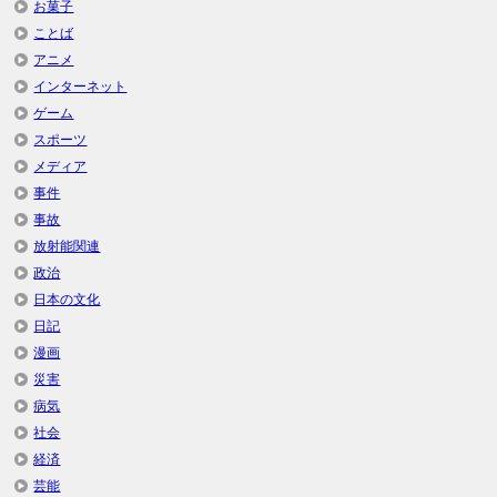
お菓子
ことば
アニメ
インターネット
ゲーム
スポーツ
メディア
事件
事故
放射能関連
政治
日本の文化
日記
漫画
災害
病気
社会
経済
芸能