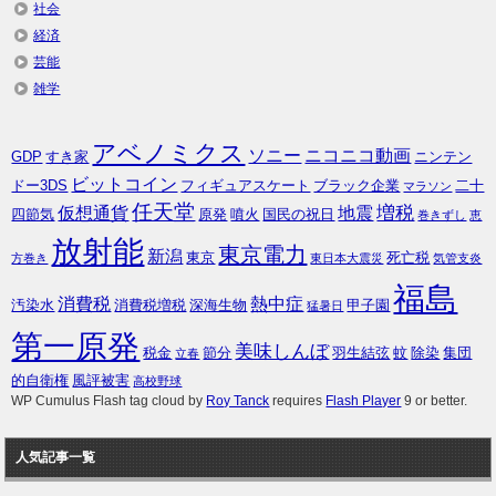
社会
経済
芸能
雑学
アベノミクス
ソニー
ニコニコ動画
GDP
すき家
ニンテン
ビットコイン
ドー3DS
フィギュアスケート
ブラック企業
二十
マラソン
任天堂
増税
仮想通貨
地震
四節気
原発
噴火
国民の祝日
巻きずし
恵
放射能
東京電力
新潟
東京
死亡税
方巻き
東日本大震災
気管支炎
福島
消費税
熱中症
汚染水
消費税増税
深海生物
甲子園
猛暑日
第一原発
美味しんぼ
税金
節分
羽生結弦
蚊
除染
集団
立春
的自衛権
風評被害
高校野球
WP Cumulus Flash tag cloud by
Roy Tanck
requires
Flash Player
9 or better.
人気記事一覧