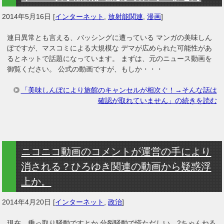
2014年5月16日
[
インターネット
,
放射能関連
,
漫画
]
連日異常とも言える、バッシングに遭っている マンガの美味しん
ぼですが、マスコミによる大規模な デマが広められた可能性があ
るとネットで話題になっています。 まずは、元のニュース動画を
御覧ください。 公式の動画ですが、もしか・・・
「美味しんぼにより旅館のキャンセルが相次ぐ！→そんな話は
確認が取れていません」の続きを読む
ニコニコ動画のコメントが運営の手により
消される？ひろゆき関連の動画から疑惑浮
上か。
2014年4月20日
[
インターネット
,
政治
]
現在、乗っ取り騒動ですとか 分裂騒動で慌ただしい、2ちゃんねる