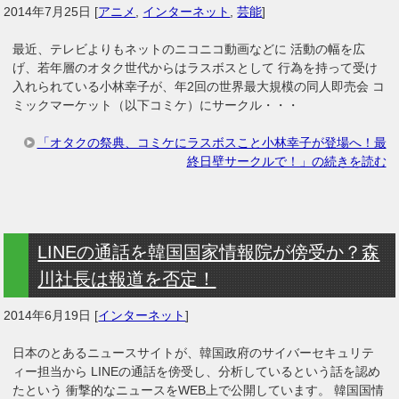
2014年7月25日
[
アニメ
,
インターネット
,
芸能
]
最近、テレビよりもネットのニコニコ動画などに 活動の幅を広
げ、若年層のオタク世代からはラスボスとして 行為を持って受け
入れられている小林幸子が、年2回の世界最大規模の同人即売会 コ
ミックマーケット（以下コミケ）にサークル・・・
「オタクの祭典、コミケにラスボスこと小林幸子が登場へ！最
終日壁サークルで！」の続きを読む
LINEの通話を韓国国家情報院が傍受か？森
川社長は報道を否定！
2014年6月19日
[
インターネット
]
日本のとあるニュースサイトが、韓国政府のサイバーセキュリテ
ィー担当から LINEの通話を傍受し、分析しているという話を認め
たという 衝撃的なニュースをWEB上で公開しています。 韓国国情