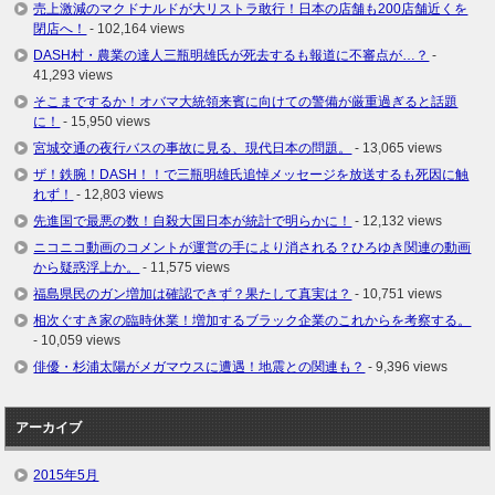
売上激減のマクドナルドが大リストラ敢行！日本の店舗も200店舗近くを
閉店へ！
- 102,164 views
DASH村・農業の達人三瓶明雄氏が死去するも報道に不審点が…？
-
41,293 views
そこまでするか！オバマ大統領来賓に向けての警備が厳重過ぎると話題
に！
- 15,950 views
宮城交通の夜行バスの事故に見る、現代日本の問題。
- 13,065 views
ザ！鉄腕！DASH！！で三瓶明雄氏追悼メッセージを放送するも死因に触
れず！
- 12,803 views
先進国で最悪の数！自殺大国日本が統計で明らかに！
- 12,132 views
ニコニコ動画のコメントが運営の手により消される？ひろゆき関連の動画
から疑惑浮上か。
- 11,575 views
福島県民のガン増加は確認できず？果たして真実は？
- 10,751 views
相次ぐすき家の臨時休業！増加するブラック企業のこれからを考察する。
- 10,059 views
俳優・杉浦太陽がメガマウスに遭遇！地震との関連も？
- 9,396 views
アーカイブ
2015年5月