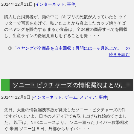
2014年12月11日
[
インターネット
,
事件
]
購入した消費者が、麺の中にゴキブリの死骸が入っていたと ツイ
ッターで写真をあげて、呟いたことから炎上したカップ焼きそば
のペヤングを販売する まるか食品は、全24種の商品すべてを回収
し、生産ラインの徹底見直しをすることを発・・・
「ペヤングが全商品を自主回収！再開には一ヶ月以上か。」の
続きを読む
ソニー・ピクチャーズの情報漏洩まとめ。
2014年12月9日
[
インターネット
,
ゲーム
,
メディア
,
事件
]
先日、大量の情報漏洩事故が発覚したソニー・ピクチャーズの件
ですが いよいよ、日本のメディアでも取り上げられ始めてきまし
た。 以下は、NHKニュースより。 ソニー狙ったサイバー攻撃相次
ぐ 米国 ソニーは８日、外部からサイバ・・・