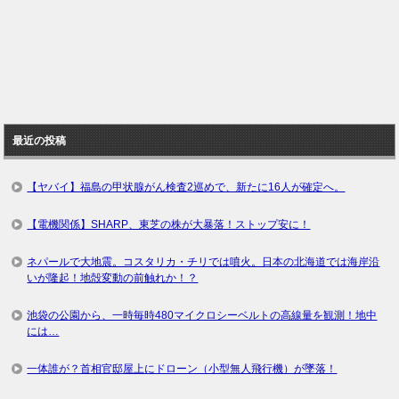
最近の投稿
【ヤバイ】福島の甲状腺がん検査2巡めで、新たに16人が確定へ。
【電機関係】SHARP、東芝の株が大暴落！ストップ安に！
ネパールで大地震。コスタリカ・チリでは噴火。日本の北海道では海岸沿
いが隆起！地殻変動の前触れか！？
池袋の公園から、一時毎時480マイクロシーベルトの高線量を観測！地中
には…
一体誰が？首相官邸屋上にドローン（小型無人飛行機）が墜落！