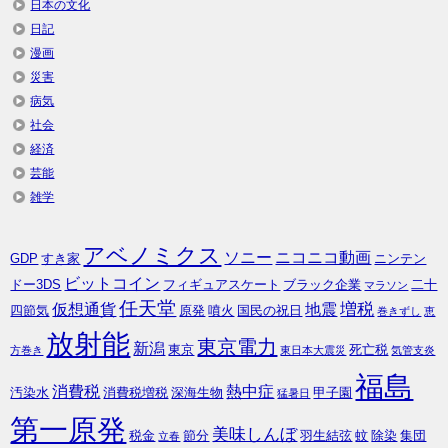
日本の文化
日記
漫画
災害
病気
社会
経済
芸能
雑学
アベノミクス
ソニー
ニコニコ動画
GDP
すき家
ニンテン
ビットコイン
ドー3DS
フィギュアスケート
ブラック企業
二十
マラソン
任天堂
増税
仮想通貨
地震
四節気
原発
噴火
国民の祝日
巻きずし
恵
放射能
東京電力
新潟
東京
死亡税
方巻き
東日本大震災
気管支炎
福島
消費税
熱中症
汚染水
消費税増税
深海生物
甲子園
猛暑日
第一原発
美味しんぼ
税金
節分
羽生結弦
蚊
除染
集団
立春