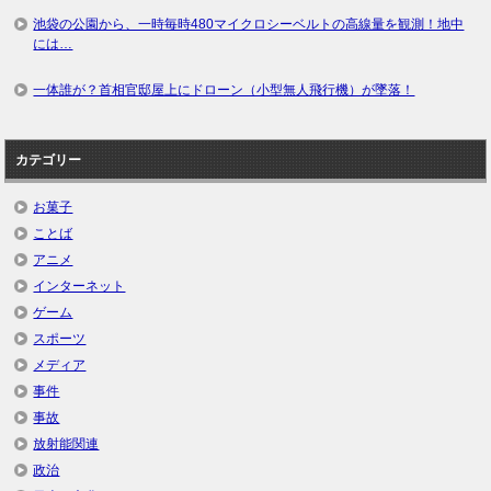
池袋の公園から、一時毎時480マイクロシーベルトの高線量を観測！地中
には…
一体誰が？首相官邸屋上にドローン（小型無人飛行機）が墜落！
カテゴリー
お菓子
ことば
アニメ
インターネット
ゲーム
スポーツ
メディア
事件
事故
放射能関連
政治