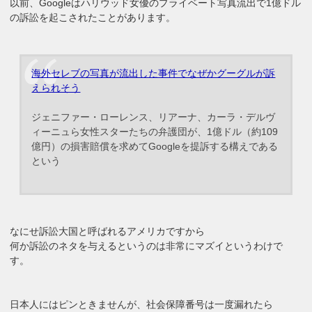
以前、Googleはハリウッド女優のプライベート写真流出で1億ドル
の訴訟を起こされたことがあります。
海外セレブの写真が流出した事件でなぜかグーグルが訴
えられそう
ジェニファー・ローレンス、リアーナ、カーラ・デルヴ
ィーニュら女性スターたちの弁護団が、1億ドル（約109
億円）の損害賠償を求めてGoogleを提訴する構えである
という
なにせ訴訟大国と呼ばれるアメリカですから
何か訴訟のネタを与えるというのは非常にマズイというわけで
す。
日本人にはピンときませんが、社会保障番号は一度漏れたら