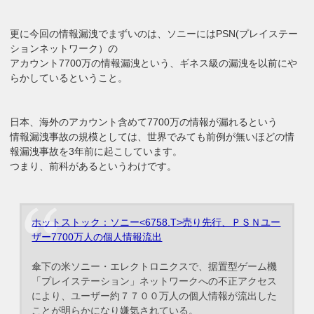
更に今回の情報漏洩でまずいのは、ソニーにはPSN(プレイステー
ションネットワーク）の
アカウント7700万の情報漏洩という、ギネス級の漏洩を以前にや
らかしているということ。
日本、海外のアカウント含めて7700万の情報が漏れるという
情報漏洩事故の規模としては、世界でみても前例が無いほどの情
報漏洩事故を3年前に起こしています。
つまり、前科があるというわけです。
ホットストック：ソニー<6758.T>売り先行、ＰＳＮユー
ザー7700万人の個人情報流出
傘下の米ソニー・エレクトロニクスで、据置型ゲーム機
「プレイステーション」ネットワークへの不正アクセス
により、ユーザー約７７００万人の個人情報が流出した
ことが明らかになり嫌気されている。