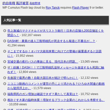
的自衛権
風評被害
高校野球
WP Cumulus Flash tag cloud by
Roy Tanck
requires
Flash Player
9 or better.
人気記事一覧
売上激減のマクドナルドが大リストラ敢行！日本の店舗も200店舗近くを
閉店へ！
- 102,167 views
DASH村・農業の達人三瓶明雄氏が死去するも報道に不審点が…？
-
41,294 views
そこまでするか！オバマ大統領来賓に向けての警備が厳重過ぎると話題
に！
- 15,952 views
宮城交通の夜行バスの事故に見る、現代日本の問題。
- 13,065 views
ザ！鉄腕！DASH！！で三瓶明雄氏追悼メッセージを放送するも死因に触
れず！
- 12,804 views
先進国で最悪の数！自殺大国日本が統計で明らかに！
- 12,132 views
ニコニコ動画のコメントが運営の手により消される？ひろゆき関連の動画
から疑惑浮上か。
- 11,579 views
福島県民のガン増加は確認できず？果たして真実は？
- 10,752 views
相次ぐすき家の臨時休業！増加するブラック企業のこれからを考察する。
- 10,059 views