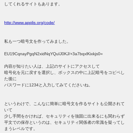
してくれるサイトもあります。
http://www.applis.org/code/
私も一つ暗号文を作ってみました。
EU19CqnayPgqN2xidNqYQuIJ0KJ/+3a7bqxlKixkjs0=
内容が知りたい人は、上記のサイトにアクセスして
暗号化を元に戻すを選択し、ボックスの中に上記暗号をコピペし
た後に
パスワードに1234と入力してみてくださいね。
というわけで、こんなに簡単に暗号文を作るサイトも公開されて
いて
少し手間をかければ、セキュリティを強固に出来るにも関わらず
平文での保存というのは、セキュリティ関係者の常識を疑ってし
まうレベルです。