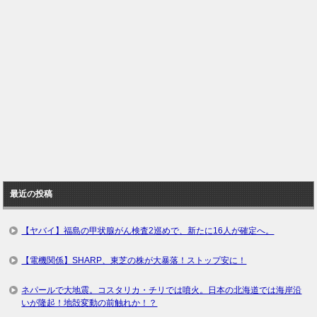
最近の投稿
【ヤバイ】福島の甲状腺がん検査2巡めで、新たに16人が確定へ。
【電機関係】SHARP、東芝の株が大暴落！ストップ安に！
ネパールで大地震。コスタリカ・チリでは噴火。日本の北海道では海岸沿
いが隆起！地殻変動の前触れか！？