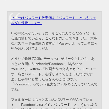
ソニーはパスワード数千個を「パスワード」というフォ
ルダに保管していた
ITの中の人かわいそうに…今ごろ死んでるだろうな…と
心底同情していたら、こんなものが出てきました。 大事
なパスワード保管庫の名前が「Password」って…壁に何
発か頭ぶつけてよしだよ！
どうりで昨日第2弾のデータの山がリークされたら、あ
っという間にBuzzfeedがFacebook、MySpace、
YouTube、Twitterの「映画大作の公式アカウントのユー
ザー名とパスワード」を探し当ててしまったわけです
よ。仕事早いと思ったらなんのことはない。
「Password」っていう巨大なフォルダに入っていたんで
すね。
フォルダーにはもっと沢山のパスワードが入っていま
す。「Facebookのログインパスワード」というのもあり