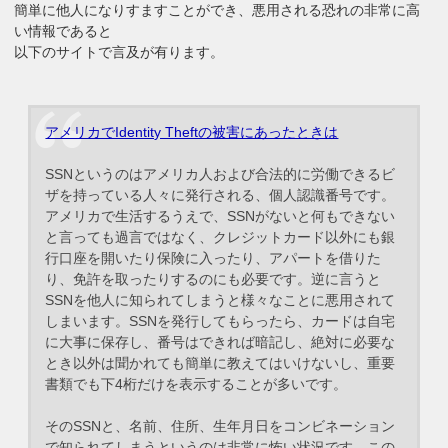
簡単に他人になりすますことができ、悪用される恐れの非常に高
い情報であると
以下のサイトで言及が有ります。
アメリカでIdentity Theftの被害にあったときは
SSNというのはアメリカ人および合法的に労働できるビ
ザを持っている人々に発行される、個人認識番号です。
アメリカで生活するうえで、SSNがないと何もできない
と言っても過言ではなく、クレジットカード以外にも銀
行口座を開いたり保険に入ったり、アパートを借りた
り、免許を取ったりするのにも必要です。逆に言うと
SSNを他人に知られてしまうと様々なことに悪用されて
しまいます。SSNを発行してもらったら、カードは自宅
に大事に保存し、番号はできれば暗記し、絶対に必要な
とき以外は聞かれても簡単に教えてはいけないし、重要
書類でも下4桁だけを表示することが多いです。
そのSSNと、名前、住所、生年月日をコンビネーション
で知られてしまうというのは非常に怖い状況です。この