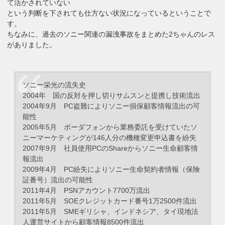
て活かされていない
という判断を下されても仕方ない状況になっているということで
す。
ちなみに、過去のソニー関連の漏洩事故をまとめた2ちゃんのレス
がありました。
ソニー栄光の流失史
2004年 国の反対を押し切りサムスンと提携し技術流出
2004年9月 PC盗難によりソニー損保顧客情報流出の可
能性
2005年5月 ボーダフォンから業務委託を受けていたソ
ニーマーケティングが146人分の機種変更申込書を紛失
2007年9月 社員使用PCのShareからソニー生命顧客情
報流出
2009年4月 PC紛失によりソニー生命契約者情報（保険
証番号）流出の可能性
2011年4月 PSNアカウント7700万流出
2011年5月 SOEクレジットカード番号1万2500件流出
2011年5月 SMEギリシャ、インドネシア、タイ現地法
人運営サイトから顧客情報8500件流出