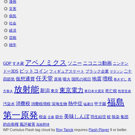
漫画
災害
病気
社会
経済
芸能
雑学
アベノミクス
ソニー
ニコニコ動画
GDP
すき家
ニンテン
ビットコイン
ドー3DS
フィギュアスケート
ブラック企業
二十
マラソン
任天堂
増税
仮想通貨
地震
四節気
原発
噴火
国民の祝日
巻きずし
恵
放射能
東京電力
新潟
東京
死亡税
方巻き
東日本大震災
気管支炎
福島
消費税
熱中症
汚染水
消費税増税
深海生物
甲子園
猛暑日
第一原発
美味しんぼ
税金
節分
羽生結弦
蚊
除染
集団
立春
的自衛権
風評被害
高校野球
WP Cumulus Flash tag cloud by
Roy Tanck
requires
Flash Player
9 or better.