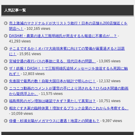
人気記事一覧
売上激減のマクドナルドが大リストラ敢行！日本の店舗も200店舗近くを
閉店へ！
- 102,165 views
DASH村・農業の達人三瓶明雄氏が死去するも報道に不審点が…？
-
41,293 views
そこまでするか！オバマ大統領来賓に向けての警備が厳重過ぎると話題
に！
- 15,951 views
宮城交通の夜行バスの事故に見る、現代日本の問題。
- 13,065 views
ザ！鉄腕！DASH！！で三瓶明雄氏追悼メッセージを放送するも死因に触
れず！
- 12,803 views
先進国で最悪の数！自殺大国日本が統計で明らかに！
- 12,132 views
ニコニコ動画のコメントが運営の手により消される？ひろゆき関連の動画
から疑惑浮上か。
- 11,575 views
福島県民のガン増加は確認できず？果たして真実は？
- 10,751 views
相次ぐすき家の臨時休業！増加するブラック企業のこれからを考察する。
- 10,059 views
俳優・杉浦太陽がメガマウスに遭遇！地震との関連も？
- 9,397 views