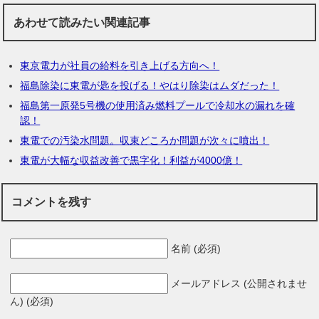
あわせて読みたい関連記事
東京電力が社員の給料を引き上げる方向へ！
福島除染に東電が匙を投げる！やはり除染はムダだった！
福島第一原発5号機の使用済み燃料プールで冷却水の漏れを確
認！
東電での汚染水問題。収束どころか問題が次々に噴出！
東電が大幅な収益改善で黒字化！利益が4000億！
コメントを残す
名前 (必須)
メールアドレス (公開されませ
ん) (必須)