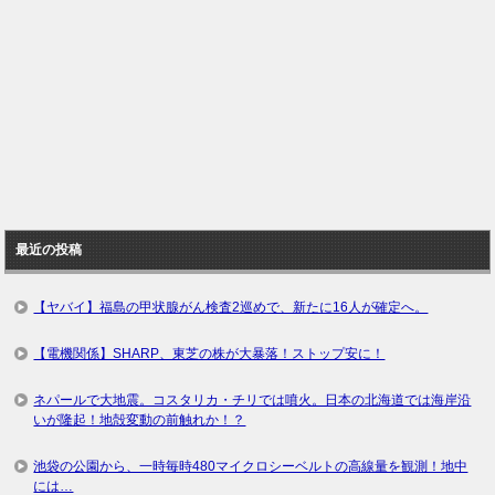
最近の投稿
【ヤバイ】福島の甲状腺がん検査2巡めで、新たに16人が確定へ。
【電機関係】SHARP、東芝の株が大暴落！ストップ安に！
ネパールで大地震。コスタリカ・チリでは噴火。日本の北海道では海岸沿
いが隆起！地殻変動の前触れか！？
池袋の公園から、一時毎時480マイクロシーベルトの高線量を観測！地中
には…