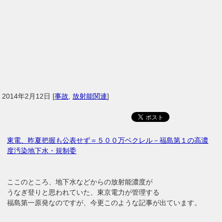
2014年2月12日
[
事故
,
放射能関連
]
東電、昨夏把握も公表せず＝５００万ベクレル－福島第１の高濃
度汚染地下水・規制委
ここのところ、地下水などからの放射能濃度が
うなぎ登りと思われていた、東京電力が管理する
福島第一原発なのですが、今更このような記事が出ています。