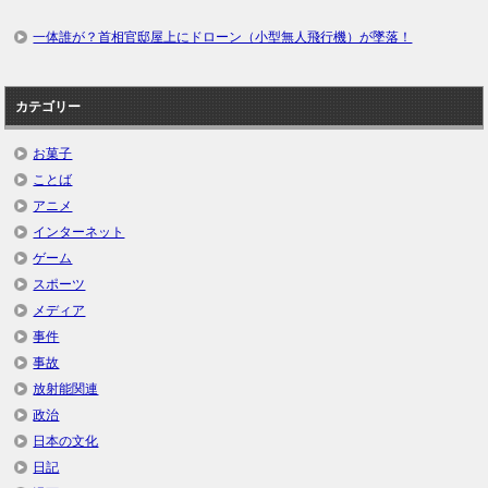
一体誰が？首相官邸屋上にドローン（小型無人飛行機）が墜落！
カテゴリー
お菓子
ことば
アニメ
インターネット
ゲーム
スポーツ
メディア
事件
事故
放射能関連
政治
日本の文化
日記