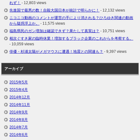
れず！
- 12,803 views
先進国で最悪の数！自殺大国日本が統計で明らかに！
- 12,132 views
ニコニコ動画のコメントが運営の手により消される？ひろゆき関連の動画
から疑惑浮上か。
- 11,575 views
福島県民のガン増加は確認できず？果たして真実は？
- 10,751 views
相次ぐすき家の臨時休業！増加するブラック企業のこれからを考察する。
- 10,059 views
俳優・杉浦太陽がメガマウスに遭遇！地震との関連も？
- 9,397 views
アーカイブ
2015年5月
2015年4月
2014年12月
2014年11月
2014年9月
2014年8月
2014年7月
2014年6月