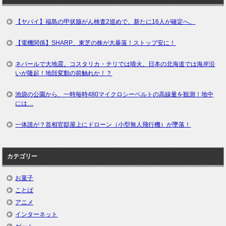
【ヤバイ】福島の甲状腺がん検査2巡めで、新たに16人が確定へ。
【電機関係】SHARP、東芝の株が大暴落！ストップ安に！
ネパールで大地震。コスタリカ・チリでは噴火。日本の北海道では海岸沿
いが隆起！地殻変動の前触れか！？
池袋の公園から、一時毎時480マイクロシーベルトの高線量を観測！地中
には…
一体誰が？首相官邸屋上にドローン（小型無人飛行機）が墜落！
カテゴリー
お菓子
ことば
アニメ
インターネット