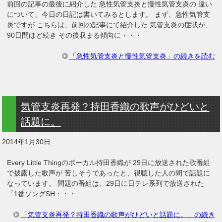
前回の記事の最後に紹介した 急性気管支炎と慢性気管支炎の 違い
について、今日の日記は書いてみるとします。 まず、急性気管支
炎ですが こちらは、前回の記事にて紹介した 気管支炎の症状が、
90日間ほど続き その後収まる傾向に・・・
「急性気管支炎と慢性気管支炎」の続きを読む
気管支炎再発？持田香織の歌声がひどいと
話題に。
2014年1月30日
Every Little Thingのボーカル持田香織が 29日に放送された歌番組
で披露した歌声が 苦しそうであったと、視聴した人の間で話題に
なっています。 問題の番組は、29日に日テレ系列で放送された
「1番ソングSH・・・
「気管支炎再発？持田香織の歌声がひどいと話題に。」の続き