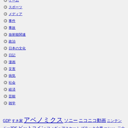
ゲーム
スポーツ
メディア
事件
事故
放射能関連
政治
日本の文化
日記
漫画
災害
病気
社会
経済
芸能
雑学
アベノミクス
ソニー
ニコニコ動画
GDP
すき家
ニンテン
ビットコイン