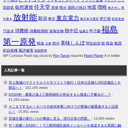
ドー3DS
フィギュアスケート
ブラック企業
二十
マラソン
任天堂
増税
仮想通貨
地震
四節気
原発
噴火
国民の祝日
巻きずし
恵
放射能
東京電力
新潟
東京
死亡税
方巻き
東日本大震災
気管支炎
福島
消費税
熱中症
汚染水
消費税増税
深海生物
甲子園
猛暑日
第一原発
美味しんぼ
税金
節分
羽生結弦
蚊
除染
集団
立春
的自衛権
風評被害
高校野球
WP Cumulus Flash tag cloud by
Roy Tanck
requires
Flash Player
9 or better.
人気記事一覧
売上激減のマクドナルドが大リストラ敢行！日本の店舗も200店舗近くを
閉店へ！
- 102,165 views
DASH村・農業の達人三瓶明雄氏が死去するも報道に不審点が…？
-
41,293 views
そこまでするか！オバマ大統領来賓に向けての警備が厳重過ぎると話題
に！
- 15,951 views
宮城交通の夜行バスの事故に見る、現代日本の問題。
- 13,065 views
ザ！鉄腕！DASH！！で三瓶明雄氏追悼メッセージを放送するも死因に触