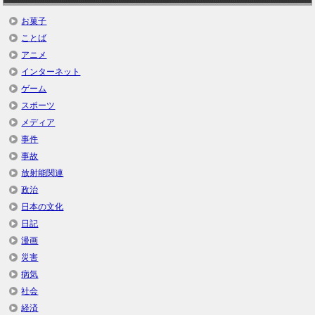
お菓子
ことば
アニメ
インターネット
ゲーム
スポーツ
メディア
事件
事故
放射能関連
政治
日本の文化
日記
漫画
災害
病気
社会
経済