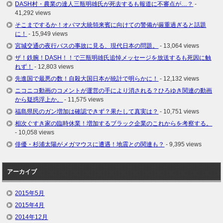
DASH村・農業の達人三瓶明雄氏が死去するも報道に不審点が…？
-
41,292 views
そこまでするか！オバマ大統領来賓に向けての警備が厳重過ぎると話題
に！
- 15,949 views
宮城交通の夜行バスの事故に見る、現代日本の問題。
- 13,064 views
ザ！鉄腕！DASH！！で三瓶明雄氏追悼メッセージを放送するも死因に触
れず！
- 12,803 views
先進国で最悪の数！自殺大国日本が統計で明らかに！
- 12,132 views
ニコニコ動画のコメントが運営の手により消される？ひろゆき関連の動画
から疑惑浮上か。
- 11,575 views
福島県民のガン増加は確認できず？果たして真実は？
- 10,751 views
相次ぐすき家の臨時休業！増加するブラック企業のこれからを考察する。
- 10,058 views
俳優・杉浦太陽がメガマウスに遭遇！地震との関連も？
- 9,395 views
アーカイブ
2015年5月
2015年4月
2014年12月