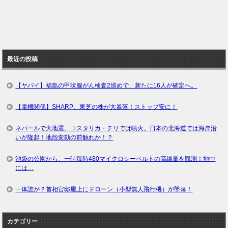
最近の投稿
【ヤバイ】福島の甲状腺がん検査2巡めで、新たに16人が確定へ。
【電機関係】SHARP、東芝の株が大暴落！ストップ安に！
ネパールで大地震。コスタリカ・チリでは噴火。日本の北海道では海岸沿
いが隆起！地殻変動の前触れか！？
池袋の公園から、一時毎時480マイクロシーベルトの高線量を観測！地中
には…
一体誰が？首相官邸屋上にドローン（小型無人飛行機）が墜落！
カテゴリー