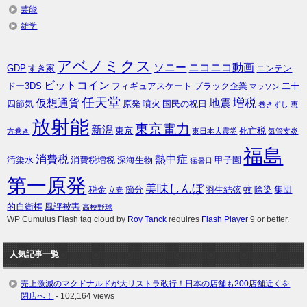
芸能
雑学
アベノミクス
ソニー
ニコニコ動画
GDP
すき家
ニンテン
ビットコイン
ドー3DS
フィギュアスケート
ブラック企業
二十
マラソン
任天堂
増税
仮想通貨
地震
四節気
原発
噴火
国民の祝日
巻きずし
恵
放射能
東京電力
新潟
東京
死亡税
方巻き
東日本大震災
気管支炎
福島
消費税
熱中症
汚染水
消費税増税
深海生物
甲子園
猛暑日
第一原発
美味しんぼ
税金
節分
羽生結弦
蚊
除染
集団
立春
的自衛権
風評被害
高校野球
WP Cumulus Flash tag cloud by
Roy Tanck
requires
Flash Player
9 or better.
人気記事一覧
売上激減のマクドナルドが大リストラ敢行！日本の店舗も200店舗近くを
閉店へ！
- 102,164 views